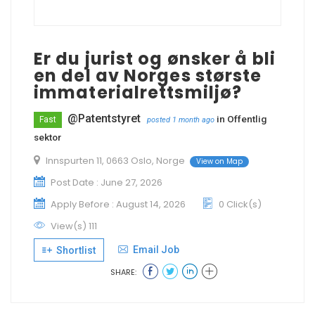
Er du jurist og ønsker å bli
en del av Norges største
immaterialrettsmiljø?
@Patentstyret
in
Offentlig
Fast
posted 1 month ago
sektor
Innspurten 11, 0663 Oslo, Norge
View on Map
Post Date : June 27, 2026
Apply Before : August 14, 2026
0 Click(s)
View(s) 111
Email Job
Shortlist
SHARE: