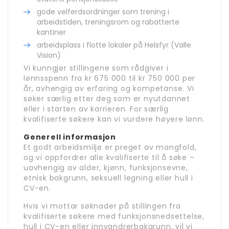
gode velferdsordninger som trening i
arbeidstiden, treningsrom og rabatterte
kantiner
arbeidsplass i flotte lokaler på Helsfyr (Valle
Vision)
Vi kunngjør stillingene som rådgiver i
lønnsspenn fra kr 675 000 til kr 750 000 per
år, avhengig av erfaring og kompetanse. Vi
søker særlig etter deg som er nyutdannet
eller i starten av karrieren. For særlig
kvalifiserte søkere kan vi vurdere høyere lønn.
Generell informasjon
Et godt arbeidsmiljø er preget av mangfold,
og vi oppfordrer alle kvalifiserte til å søke –
uavhengig av alder, kjønn, funksjonsevne,
etnisk bakgrunn, seksuell legning eller hull i
CV-en.
Hvis vi mottar søknader på stillingen fra
kvalifiserte søkere med funksjonsnedsettelse,
hull i CV-en eller innvandrerbakgrunn, vil vi