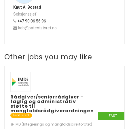
Knut A. Bostad
Seksjonssjef
Telefon:
+47 90 06 56 96
E-
kab@patentstyret.no
post:
Other jobs you may like
Rådgiver/seniorrådgiver –
faglig og administrativ
støtte til
mangfoldsrådgiverordningen
FAST
Featured
@ IMDI(Integrerings og mangfoldsdirektoratet)