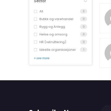
Sector
All
3
Butikk og varehandel
0
Bygg og Anlegg
0
Helse og omsorg
0
HR (rekruttering)
0
Ideelle organisasjoner
1
+ see more