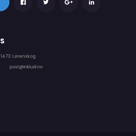
AS
 1473 Lørenskog
post@inkludi.no