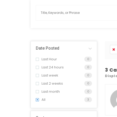
Date Posted
Last Hour
0
Last 24 hours
0
3
Ca
Last week
0
Displ
Last 2 weeks
0
Last month
0
All
3