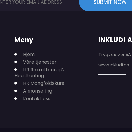
Meny
INKLUDI 
Hjem
Trygves vei 5A
Våre tjenester
www.inkludi.no
HR Rekruttering &
Headhunting
HR Mangfoldskurs
Annonsering
Kontakt oss