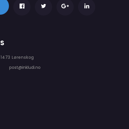
AS
 1473 Lørenskog
post@inkludi.no