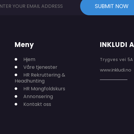
Meny
INKLUDI 
Hjem
Trygves vei 5A
Våre tjenester
www.inkludi.no
HR Rekruttering &
Headhunting
HR Mangfoldskurs
Annonsering
Kontakt oss