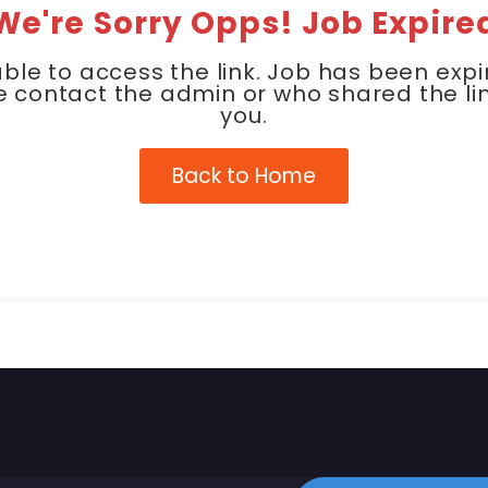
We're Sorry Opps! Job Expire
ble to access the link. Job has been expi
e contact the admin or who shared the lin
you.
Back to Home