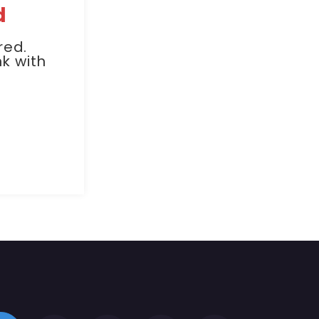
d
red.
k with