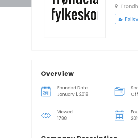
Trondh
Follo
Overview
Founded Date
Se
January 1, 2018
Off
Viewed
Fo
1788
201