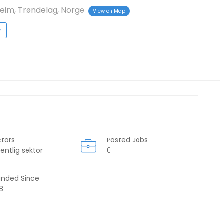
eim, Trøndelag, Norge
View on Map
w
ctors
Posted Jobs
entlig sektor
0
unded Since
8