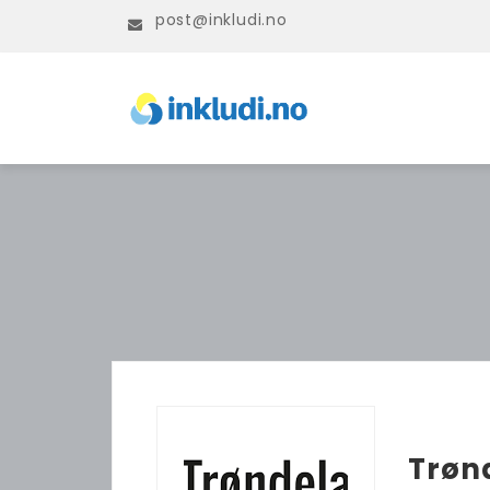
post@inkludi.no
Trøn