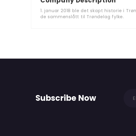
Company Description
1. januar 2018 ble det skapt historie i Tr
de sammenslått til Trøndelag fylke.
Subscribe Now