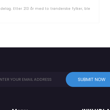
øndelag. Etter 213 år med to trønderske fylker, ble