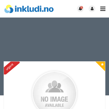
0
urgent